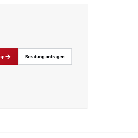
→
op
Beratung anfragen