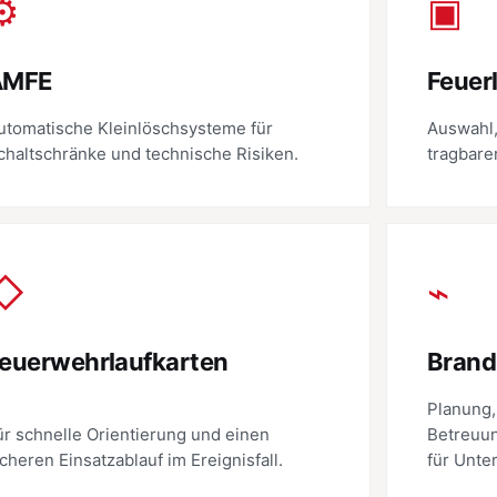
⚙
▣
AMFE
Feuer
utomatische Kleinlöschsysteme für
Auswahl,
chaltschränke und technische Risiken.
tragbare
◇
⌁
euerwehrlaufkarten
Brand
Planung,
ür schnelle Orientierung und einen
Betreuu
icheren Einsatzablauf im Ereignisfall.
für Unte