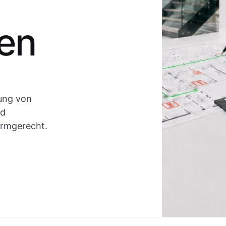
en
ung von
nd
ormgerecht.