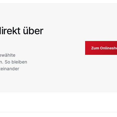
irekt über
Zum Onlinesh
ewählte
n. So bleiben
teinander