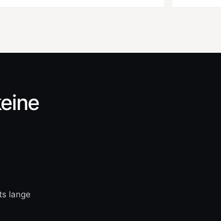
keine
ts lange